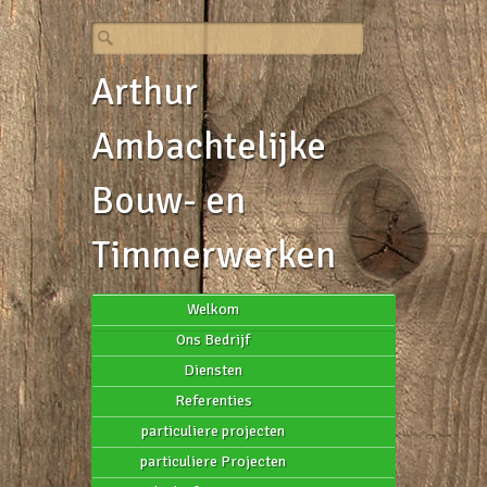
Arthur
Ambachtelijke
Bouw- en
Timmerwerken
Welkom
Ons Bedrijf
Diensten
Referenties
particuliere projecten
particuliere Projecten