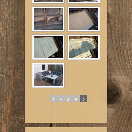
◄
1
2
3
4
5