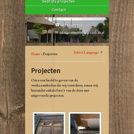
bedrijfs projecten
Contact
☎ 06-12415534
✉
info@timmerbedrijfvankan.nl
Select Language
▼
Home
»
Projecten
Projecten
Om u een beeld te geven van de
werkzaamheden die wij verrichten, tonen wij
hieronder enkele foto’s van de door ons
uitgevoerde projecten.