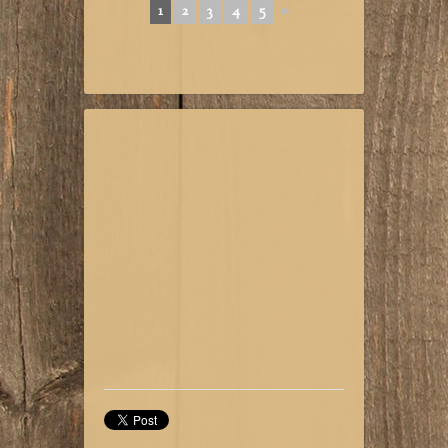
1
2
3
4
5
►