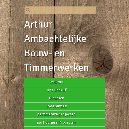
Arthur
Ambachtelijke
Bouw- en
Timmerwerken
Welkom
Ons Bedrijf
Diensten
Referenties
particuliere projecten
particuliere Projecten