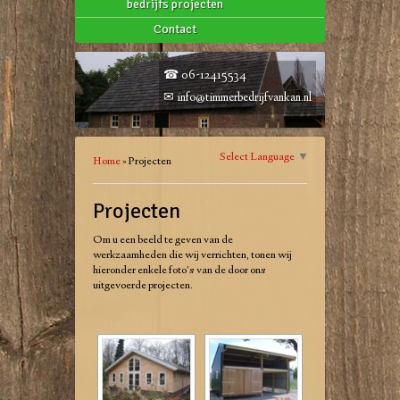
bedrijfs projecten
Contact
☎ 06-12415534
✉
info@timmerbedrijfvankan.nl
Select Language
▼
Home
»
Projecten
Projecten
Om u een beeld te geven van de
werkzaamheden die wij verrichten, tonen wij
hieronder enkele foto’s van de door ons
uitgevoerde projecten.