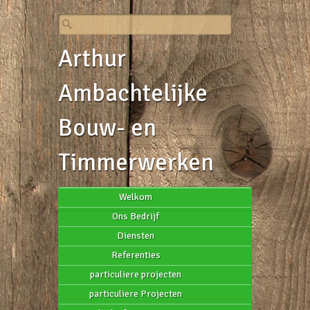
Arthur
Ambachtelijke
Bouw- en
Timmerwerken
Welkom
Ons Bedrijf
Diensten
Referenties
particuliere projecten
particuliere Projecten