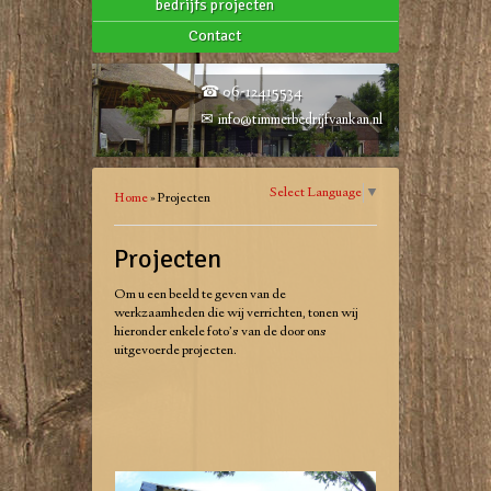
bedrijfs projecten
Contact
☎ 06-12415534
✉
info@timmerbedrijfvankan.nl
Select Language
▼
Home
»
Projecten
Projecten
Om u een beeld te geven van de
werkzaamheden die wij verrichten, tonen wij
hieronder enkele foto’s van de door ons
uitgevoerde projecten.